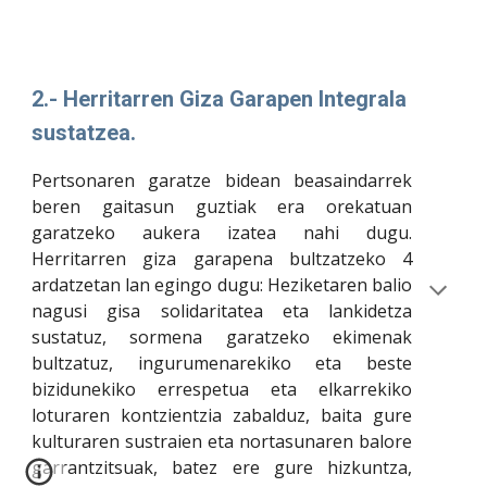
2.- Herritarren Giza Garapen Integrala 
sustatzea.
Pertsonaren garatze bidean beasaindarrek
beren gaitasun guztiak era orekatuan
garatzeko aukera izatea nahi dugu.
Herritarren giza garapena bultzatzeko 4
ardatzetan lan egingo dugu: Heziketaren balio
nagusi gisa solidaritatea eta lankidetza
sustatuz, sormena garatzeko ekimenak
bultzatuz, ingurumenarekiko eta beste
bizidunekiko errespetua eta elkarrekiko
loturaren kontzientzia zabalduz, baita gure
kulturaren sustraien eta nortasunaren balore
garrantzitsuak, batez ere gure hizkuntza,